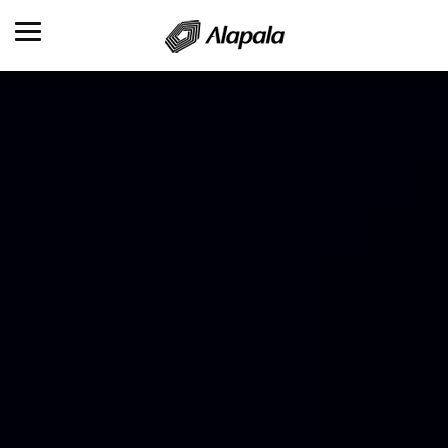
VUE D’ENSEMBLE
SECTEURS D’ACTIVITÉS
PRODUITS
PRODUCTION & SERVICES
RÉFÉRENCES
RH
CONTACT