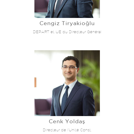
Cengiz Tiryakioğlu
DEPART et UE du Directeur Général
Cenk Yoldaş
Directeur de l’Unité Const.