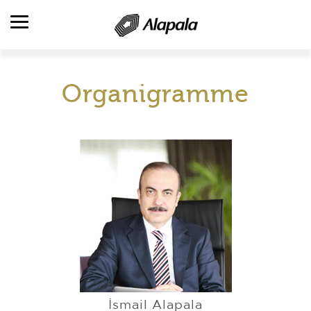
Organigramme
VUE D’ENSEMBLE
SECTEURS D’ACTIVITÉS
PRODUITS
PRODUCTION & SERVICES
RÉFÉRENCES
RH
CONTACT
İsmail Alapala