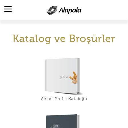
Katalog ve Broşürler
ALAPALA'YA BAKIŞ
FAALİYET ALANLARI
ÜRÜNLER
ÜRETİM VE HİZMETLER
REFERANSLAR
KATALOGLAR
KARİYER
Şirket Profili Kataloğu
İLETİŞİM