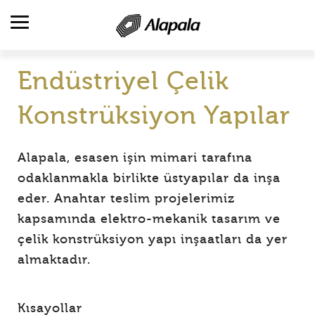
Endüstriyel Çelik
ALAPALA'YA BAKIŞ
Konstrüksiyon Yapılar
FAALİYET ALANLARI
ÜRÜNLER
Alapala, esasen işin mimari tarafına
ÜRETİM VE HİZMETLER
odaklanmakla birlikte üstyapılar da inşa
REFERANSLAR
eder. Anahtar teslim projelerimiz
kapsamında elektro-mekanik tasarım ve
KATALOGLAR
çelik konstrüksiyon yapı inşaatları da yer
KARİYER
almaktadır.
İLETİŞİM
Kısayollar