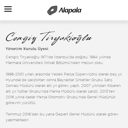
ALAPALA'YA BAKIŞ
FAALİYET ALANLARI
Yönetim Kurulu Üyesi
ÜRÜNLER
Cengiz Tiryakioğlu 1971’de İstanbul’da doğdu. 1994 yılında
Marmara Üniversitesi İktisat Bölümü’nden mezun oldu.
ÜRETİM VE HİZMETLER
1996-2001 yılları arasında Yedek Parça Süpervizörü olarak beş yıl
REFERANSLAR
Hyundai’de çalıştıktan sonra Bayraktar Şirketler Grubu Satış
Sonrası Müdürü olarak altı yıl görev yaptı. 2007 yılından itibaren
KATALOGLAR
altı yıl İsotlar Grubu’nda Marka Müdürü olarak çalıştı. 2013’ten
2016 yılına kadar Mersa Otomotiv Grubu’nda Genel Müdürlük
KARİYER
görevini yürüttü.
İLETİŞİM
Temmuz 2016’dan bu yana Depart Genel Müdürü olarak görev
yapmaktadır.