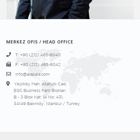
MERKEZ OFIS / HEAD OFFICE
T:
+90 (212) 465-6040
F:
+90 (212) 465-6042
info@alapala.com
Yeşilköy Mah. Atatürk Cad.
EGS Business Park Blokları
B - 3 Blok Kat: 14 No: 431,
34149 Bakırköy, İstanbul / Turkey